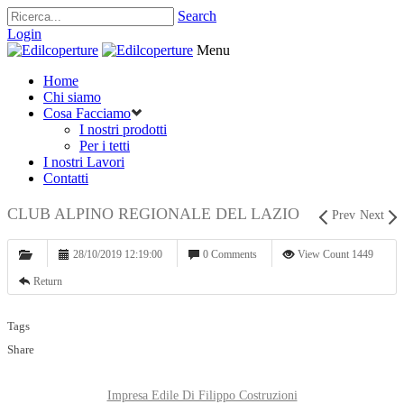
Search
Login
Menu
Home
Chi siamo
Cosa Facciamo
I nostri prodotti
Per i tetti
I nostri Lavori
Contatti
CLUB ALPINO REGIONALE DEL LAZIO
Prev
Next
28/10/2019 12:19:00
0 Comments
View Count 1449
Return
Tags
Share
Impresa Edile Di Filippo Costruzioni