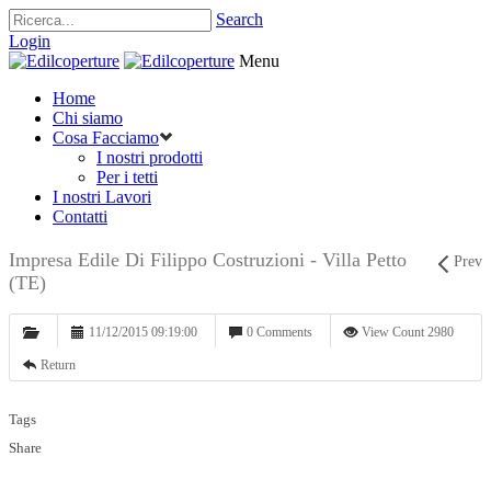
Search
Login
Menu
Home
Chi siamo
Cosa Facciamo
I nostri prodotti
Per i tetti
I nostri Lavori
Contatti
Impresa Edile Di Filippo Costruzioni - Villa Petto
Prev
(TE)
11/12/2015 09:19:00
0 Comments
View Count 2980
Return
Tags
Share