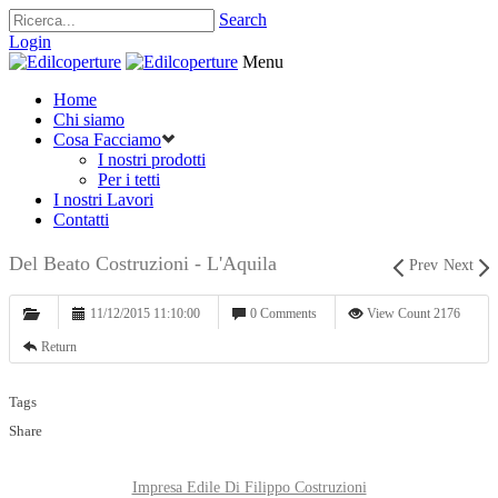
Search
Login
Menu
Home
Chi siamo
Cosa Facciamo
I nostri prodotti
Per i tetti
I nostri Lavori
Contatti
Del Beato Costruzioni - L'Aquila
Prev
Next
11/12/2015 11:10:00
0 Comments
View Count 2176
Return
Tags
Share
Impresa Edile Di Filippo Costruzioni