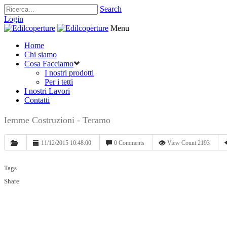
Search
Login
Menu
Home
Chi siamo
Cosa Facciamo
I nostri prodotti
Per i tetti
I nostri Lavori
Contatti
Iemme Costruzioni - Teramo
11/12/2015 10:48:00
0 Comments
View Count 2193
Tags
Share